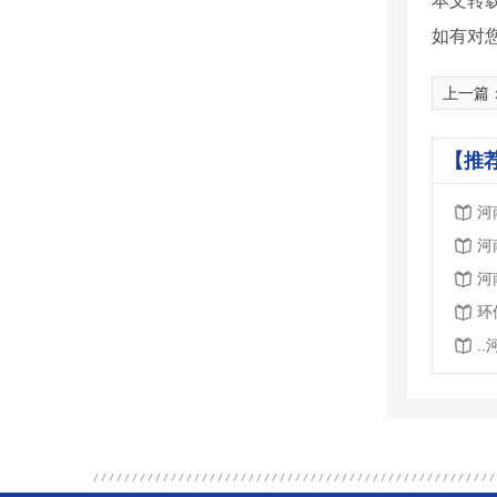
本文转
如有对
上一篇
【推
河
河
河
环
.