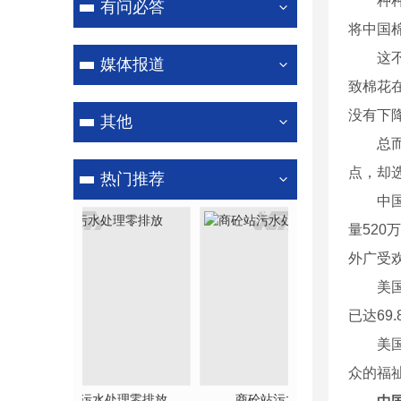
种种迹
有问必答
将中国
洗轮机
这不是
媒体报道
致棉花
没有下
其他
总而言
点，却
热门推荐
中国是
量52
外广受
美国正
已达69
美国以
众的福
处理零排放
商砼站污水处理零排放
河南沙石分离