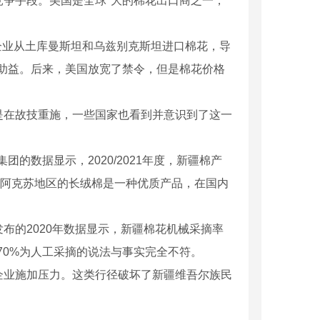
争手段。美国是全球*大的棉花出口商之一，
废气处理设备
其企业从土库曼斯坦和乌兹别克斯坦进口棉花，导
有助益。后来，美国放宽了禁令，但是棉花价格
在故技重施，一些国家也看到并意识到了这一
数据显示，2020/2021年度，新疆棉产
新疆阿克苏地区的长绒棉是一种优质产品，在国内
的2020年数据显示，新疆棉花机械采摘率
花70%为人工采摘的说法与事实完全不符。
业施加压力。这类行径破坏了新疆维吾尔族民
尘器