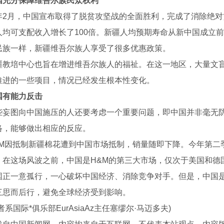
国充分保障维吾尔族民众权利
月，中国宣布取得了脱贫攻坚战的全面胜利，完成了消除绝对贫困
均可支配收入增长了100倍。新疆人均预期寿命从新中国成立前的
民族一样，新疆维吾尔族人享受了很多优惠政策。
培中心也旨在增进维吾尔族人的福祉。在这一地区，大量文盲
推进的一些项目，情况已经发生根本性变化。
国有能力反击
图向中国施压的人还要考虑一个重要问题，即中国并非毫无防
络，能够做出相应的反应。
因抵制新疆棉花遭到中国市场抵制，销量随即下降。今年第二季度，
。在这场风波之前，中国是H&M的第三大市场，仅次于美国和德
一意孤行，一心破坏中国经济、消除竞争对手。但是，中国是
三思而后行，避免全球经济受到影响。
国际*俱乐部EurAsiaAz主任塞缪尔·马迈多夫)