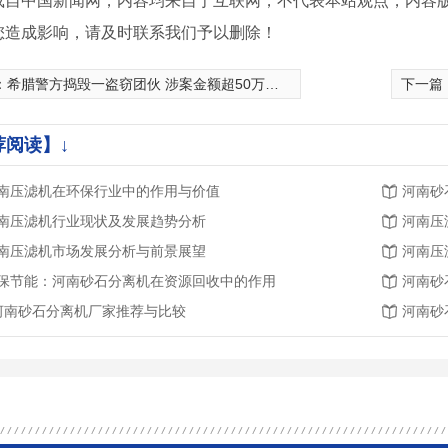
载自中国新闻网，内容均来自于互联网，不代表本站观点，内容
您造成影响，请及时联系我们予以删除！
：
希腊警方捣毁一盗窃团伙 涉案金额超50万欧元
下一篇
荐阅读】↓
南压滤机在环保行业中的作用与价值
河南砂
南压滤机行业现状及发展趋势分析
河南压
南压滤机市场发展分析与前景展望
河南压
保节能：河南砂石分离机在资源回收中的作用
河南砂
.河南砂石分离机厂家推荐与比较
河南砂