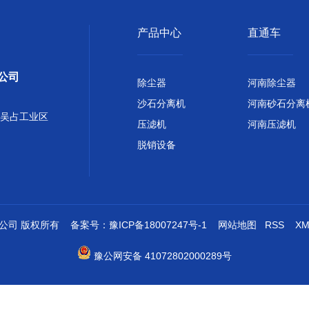
产品中心
直通车
公司
除尘器
河南除尘器
沙石分离机
河南砂石分离
吴占工业区
压滤机
河南压滤机
脱销设备
有限公司 版权所有 备案号：
豫ICP备18007247号-1
网站地图
RSS
XM
豫公网安备 41072802000289号