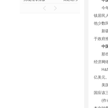
中
今年2
镇居民人
他少数
新疆教
于政府
中
那些妄
经济网
H&M
亿美元
美国正
国应该
(作者系