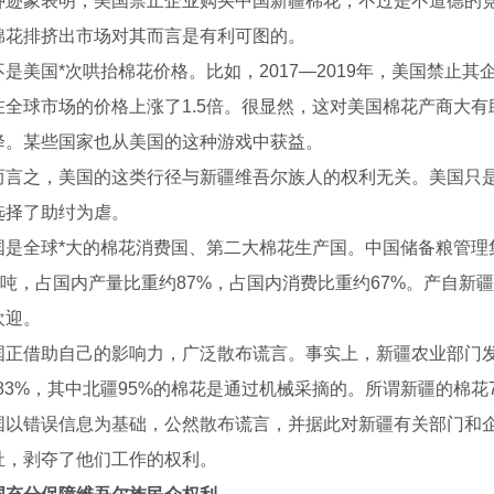
象表明，美国禁止企业购买中国新疆棉花，不过是不道德的竞
棉花排挤出市场对其而言是有利可图的。
浆水回收装置
喷淋设备
美国*次哄抬棉花价格。比如，2017—2019年，美国禁止
在全球市场的价格上涨了1.5倍。很显然，这对美国棉花产商大
降。某些国家也从美国的这种游戏中获益。
之，美国的这类行径与新疆维吾尔族人的权利无关。美国只是
选择了助纣为虐。
全球*大的棉花消费国、第二大棉花生产国。中国储备粮管理集团的
0万吨，占国内产量比重约87%，占国内消费比重约67%。产自
欢迎。
借助自己的影响力，广泛散布谎言。事实上，新疆农业部门发布
.83%，其中北疆95%的棉花是通过机械采摘的。所谓新疆的棉
错误信息为基础，公然散布谎言，并据此对新疆有关部门和企
祉，剥夺了他们工作的权利。
机生产厂家
河南龙门洗车机生产厂家
除