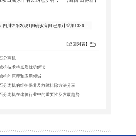
版权归属原作者及站点所有，
【编辑:田博群】
：
四川绵阳发现1例确诊病例 已累计采集13367人核酸样本
【返回列表】
石分离机
滤机技术特点及优势解读
滤机的原理和应用领域
石分离机的维护保养及故障排除方法分享
石分离机在建筑行业中的重要性及发展趋势