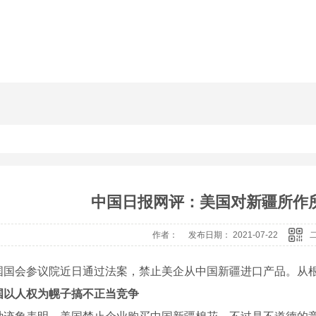
其他
河南砂石分离机价格
河南压滤机厂
河南砂石分离机
河南砂石分离机厂家
中国日报网评：美国对新疆所作所
作者： 发布日期： 2021-07-22
会参议院近日通过法案，禁止美企从中国新疆进口产品。从根
国以人权为幌子搞不正当竞争