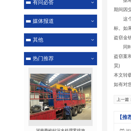
据希腊
有问必答
期间因
洗轮机
这个团
媒体报道
标。如
盗窃金
其他
同时，
盗窃案
热门推荐
昊)
本文转
如有对
上一篇
【推
站污水处理零排放
商砼站污水处理零排放
河南沙
河