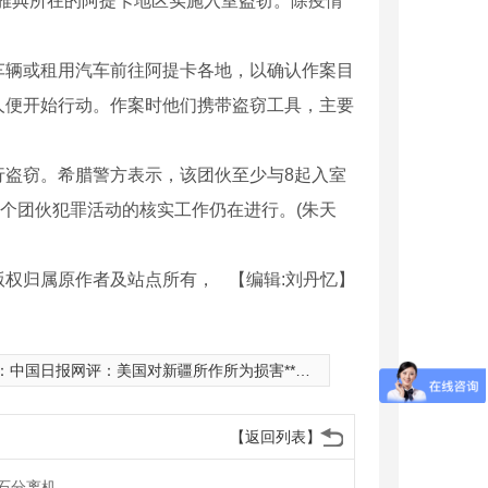
雅典所在的阿提卡地区实施入室盗窃。除疫情
废气处理设备
辆或租用汽车前往阿提卡各地，以确认作案目
人便开始行动。作案时他们携带盗窃工具，主要
盗窃。希腊警方表示，该团伙至少与8起入室
这个团伙犯罪活动的核实工作仍在进行。(朱天
版权归属原作者及站点所有，
【编辑:刘丹忆】
：
中国日报网评：美国对新疆所作所为损害**经济
【返回列表】
除尘器
石分离机