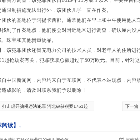
警方调查，该犯罪团伙自2019年11月成立以来，主要在首都
交通限制措施无法出行外，该团伙几乎一直在作案。
浆水回收装置
喷淋设备
伙的基地位于阿提卡西部。通常他们在早上和中午使用他人车
果找到了作案地点，他们便会对附近地区进行调查，确认屋内没
钱、珠宝和其他贵重物品。
该犯罪团伙还冒充电力公司的技术人员，对老年人的住所进行
和1起抢劫案有关，犯罪获取总额超过了50万欧元。目前，针对
载自中国新闻网，内容均来自于互联网，不代表本站观点，内容
您造成影响，请及时联系我们予以删除！
：
打击虚开骗税违法犯罪 河北破获税案1751起
下一篇
荐阅读】↓
石分离机生产厂家
河南龙门洗车机生产厂家
南压滤机在环保行业中的作用与价值
河南砂