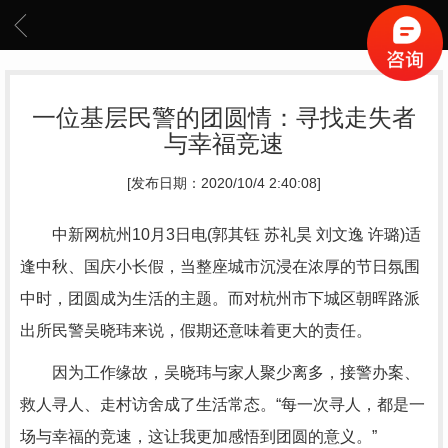
一位基层民警的团圆情：寻找走失者
与幸福竞速
[发布日期：2020/10/4 2:40:08]
中新网杭州10月3日电(郭其钰 苏礼昊 刘文逸 许璐)适
逢中秋、国庆小长假，当整座城市沉浸在浓厚的节日氛围
中时，团圆成为生活的主题。而对杭州市下城区朝晖路派
出所民警吴晓玮来说，假期还意味着更大的责任。
因为工作缘故，吴晓玮与家人聚少离多，接警办案、
救人寻人、走村访舍成了生活常态。“每一次寻人，都是一
场与幸福的竞速，这让我更加感悟到团圆的意义。”