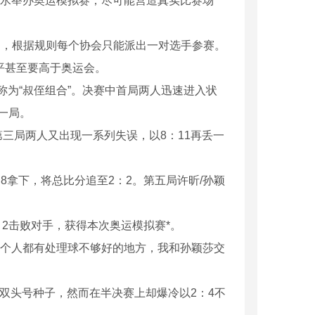
水举办奥运模拟赛，尽可能营造真实比赛场
废气处理设备
，根据规则每个协会只能派出一对选手参赛。
平甚至要高于奥运会。
为“叔侄组合”。决赛中首局两人迅速进入状
下一局。
三局两人又出现一系列失误，以8：11再丢一
8拿下，将总比分追至2：2。第五局许昕/孙颖
2击败对手，获得本次奥运模拟赛*。
个人都有处理球不够好的地方，我和孙颖莎交
双头号种子，然而在半决赛上却爆冷以2：4不