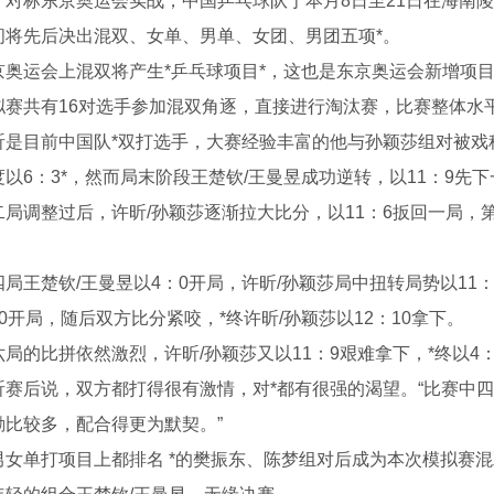
标东京奥运会实战，中国乒乓球队于本月8日至21日在海南陵
间将先后决出混双、女单、男单、女团、男团五项*。
浆水回收装置
喷淋设备
运会上混双将产生*乒乓球项目*，这也是东京奥运会新增项目
拟赛共有16对选手参加混双角逐，直接进行淘汰赛，比赛整体水
目前中国队*双打选手，大赛经验丰富的他与孙颖莎组对被戏称
以6：3*，然而局末阶段王楚钦/王曼昱成功逆转，以11：9先
调整过后，许昕/孙颖莎逐渐拉大比分，以11：6扳回一局，第
王楚钦/王曼昱以4：0开局，许昕/孙颖莎局中扭转局势以11：
0开局，随后双方比分紧咬，*终许昕/孙颖莎以12：10拿下。
的比拼依然激烈，许昕/孙颖莎又以11：9艰难拿下，*终以4：
后说，双方都打得很有激情，对*都有很强的渴望。“比赛中四
励比较多，配合得更为默契。”
单打项目上都排名 *的樊振东、陈梦组对后成为本次模拟赛混
机生产厂家
除尘器