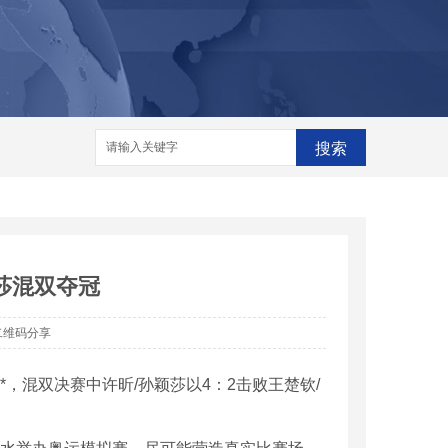
格
河南脱销设备
河南脱销设备厂家
家
搜索
莎混双夺冠
二维码分享
*，混双决赛中许昕/孙颖莎以4：2击败王楚钦/