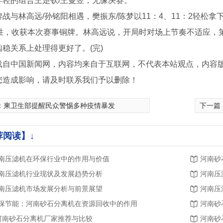
年轻的组合王楚钦/王曼昱，无缘决赛。
与林高远/孙铭阳相遇，樊振东/陈梦以11：4、11：2轻松拿
获胜，收获本次赛事铜牌。林高远说，开局时对场上节奏不适应，
凶稳关系上处理得更好了。(完)
载自中国新闻网，内容均来自于互联网，不代表本站观点，内容
您造成影响，请及时联系我们予以删除！
：
柬卫生部提醒民众警惕多种疫情暴发
下一篇
荐阅读】↓
南压滤机在环保行业中的作用与价值
河南砂
南压滤机行业现状及发展趋势分析
河南压
南压滤机市场发展分析与前景展望
河南压
保节能：河南砂石分离机在资源回收中的作用
河南砂
.河南砂石分离机厂家推荐与比较
河南砂