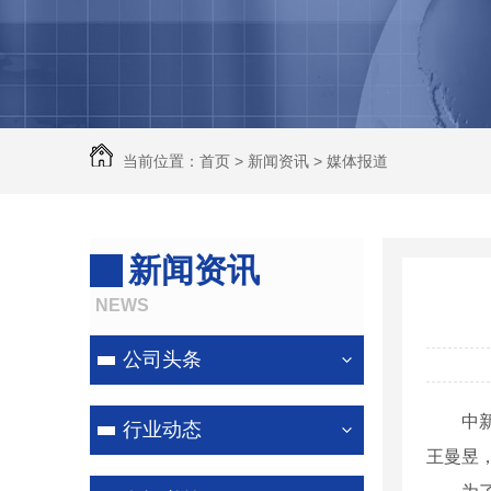
除尘器
河南脉冲除尘设备
河南锅炉除尘器
河南除尘器
当前位置：
首页
>
新闻资讯
>
媒体报道
河南除尘器厂家
新闻资讯
NEWS
公司头条
中新社陵
行业动态
王曼昱