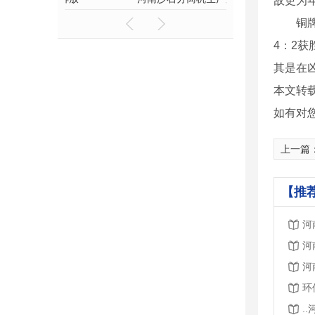
敌更为
铜牌战
4：2
其是在
本文转
如有对
上一篇
【推
河
河
河
环
.