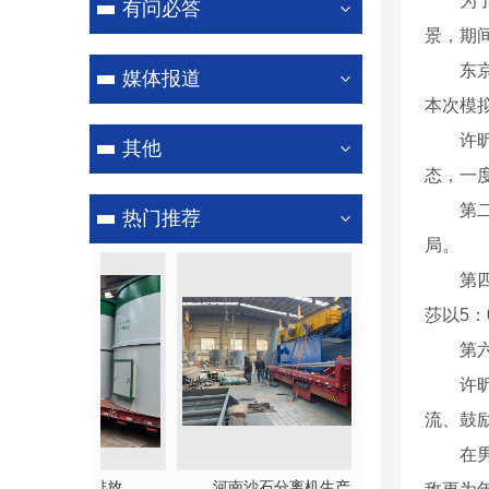
为了对
有问必答
景，期
洗轮机
东京奥
媒体报道
本次模
许昕是
其他
态，一度
第二局
热门推荐
局。
第四局
莎以5：
第六局
许昕赛
流、鼓
在男女
理零排放
河南沙石分离机生产厂家
河南龙门洗车