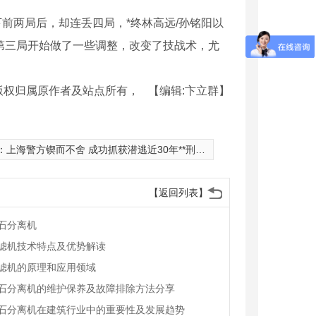
下前两局后，却连丢四局，*终林高远/孙铭阳以
第三局开始做了一些调整，改变了技战术，尤
版权归属原作者及站点所有，
【编辑:卞立群】
：
上海警方锲而不舍 成功抓获潜逃近30年**刑事案件逃犯
【返回列表】
石分离机
滤机技术特点及优势解读
滤机的原理和应用领域
石分离机的维护保养及故障排除方法分享
石分离机在建筑行业中的重要性及发展趋势