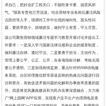
求自己，把好业扩工程关口，不能吃拿卡要、搞歪风邪
气。”报装专责包兰芳说道。结合营销专业各岗位廉洁风险
点防控等入手，强调对工作中出现的倾向性、苗头性问
题，要抓早抓小、抓细抓实，做到守土有责，守土尽责。
该公司聚焦营销领域廉洁专题学习教育开展讨论并提出工
作要求：一是深入学习国家法律法规和企业的规章制度，
做到廉洁自律、遵纪守法。二是要勇于担当，主动作为，
管理上要公平、公正、公开，在各项指标分解、考核兑现
要公开透明。三是加强舆情监测，重点针对95598供电服
务系统、台区经理微信群等渠道反映的热难点问题进行回
访和督办，有效促进矛盾问题的化解和办事效率质量的提
升。四是将党风廉政建设和为民办实事深度融合，大力推
广“网上国网”APP应用，实现客户足不出户办理用电及查
询业务;提供“一口对外”的简约化、高效化服务，利用营业