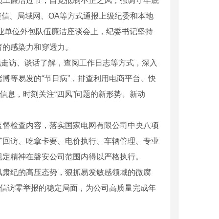
员工廉洁过节，自觉抵制不正之风，强调守牢底
短信、局域网、OA等方式通报上级纪委和本地
废气处理设备
业单位外包队伍廉洁座谈会上，纪委书记坚持
育的感染力和穿透力。
地走访、谈话了解，查阅工作日志等方式，深入
博等易发的“节日病”，排查利用电商平台、快
信息，时刻关注“四风”问题的新形势、新动
监督检查内容，落实国家电网有限公司中央八项
扩回访、吃拿卡要、电价执行、车辆管理、专业
规定精神在磐安公司范围内得以严格执行。
风肃纪的高压态势，狠抓易发敏感领域的微腐
政信访零举报的稳定局面，为公司高质量完成年
尘器