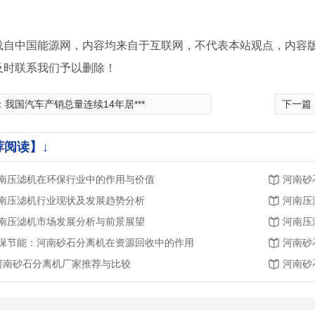
载自中国能源网，内容均来自于互联网，不代表本站观点，内容
及时联系我们予以删除！
：
我国汽车产销总量连续14年居***
下一篇
荐阅读】↓
南压滤机在环保行业中的作用与价值
河南砂
南压滤机行业现状及发展趋势分析
河南压
南压滤机市场发展分析与前景展望
河南压
保节能：河南砂石分离机在资源回收中的作用
河南砂
.河南砂石分离机厂家推荐与比较
河南砂