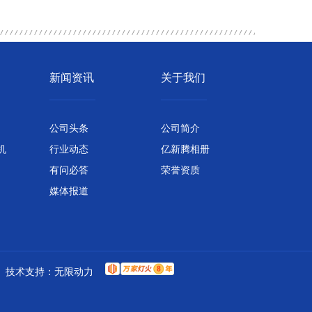
新闻资讯
关于我们
公司头条
公司简介
机
行业动态
亿新腾相册
有问必答
荣誉资质
媒体报道
技术支持：
无限动力