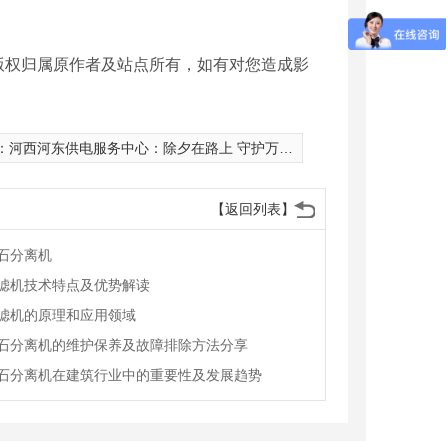
版权归属原作者及站点所有，如有对您造成影
：
河西河东供电服务中心：除夕在路上 守护万家灯火
【返回列表】
石分离机
滤机技术特点及优势解读
滤机的原理和应用领域
石分离机的维护保养及故障排除方法分享
石分离机在建筑行业中的重要性及发展趋势