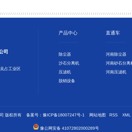
产品中心
直通车
公司
除尘器
河南除尘器
沙石分离机
河南砂石分离
吴占工业区
压滤机
河南压滤机
脱销设备
限公司 版权所有 备案号：
豫ICP备18007247号-1
网站地图
RSS
XML
豫公网安备 41072802000289号