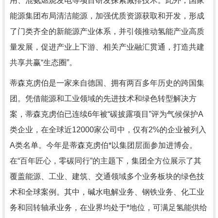
用、混氨燃烧发电等项目研发探索减排技术。此外，国家
能源集团布局清洁能源，加强优质资源获取和开发，形成
了门类齐全的新能源产业体系，并引领推动氢能产业高质
量发展，促进产业上下游、相关产业融汇贯通，打造共建
共享共赢“生态圈”。
蒂森克虏伯是一家来自德国、拥有两百多年历史的跨国集
团。凭借能源和工业领域的先进技术和绿色转型解决方
案，蒂森克虏伯已连续6年被“碳披露项目”评为气候保护A
类企业，在全球近12000家公司中，仅有2%的企业被列入
A类名单。今年是蒂森克虏伯*以集团层面参加进博会。
在“百年匠心，零碳同行”的主题下，集团全方位展示了其
覆盖能源、工业、建筑、交通领域多个业务板块的绿色技
术和全球案例。其中，碱水电解业务、钢铁业务、化工业
务和回转轴承业务，在业界均处于*地位，可满足氢能供给