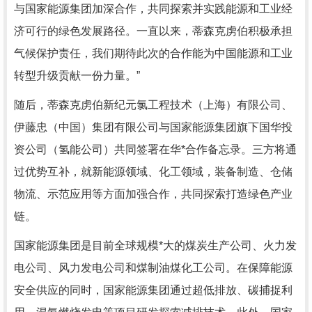
与国家能源集团加深合作，共同探索并实践能源和工业经
济可行的绿色发展路径。一直以来，蒂森克虏伯积极承担
气候保护责任，我们期待此次的合作能为中国能源和工业
转型升级贡献一份力量。”
随后，蒂森克虏伯新纪元氯工程技术（上海）有限公司、
伊藤忠（中国）集团有限公司与国家能源集团旗下国华投
资公司（氢能公司）共同签署在华*合作备忘录。三方将通
过优势互补，就新能源领域、化工领域，装备制造、仓储
物流、示范应用等方面加强合作，共同探索打造绿色产业
链。
国家能源集团是目前全球规模*大的煤炭生产公司、火力发
电公司、风力发电公司和煤制油煤化工公司。在保障能源
安全供应的同时，国家能源集团通过超低排放、碳捕捉利