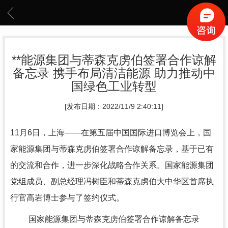
**能源集团与蒂森克虏伯签署合作谅解
备忘录 携手布局清洁能源 助力推动中
国绿色工业转型
[发布日期：2022/11/9 2:40:11]
11月6日，上海——在第五届中国国际进口博览会上，国
家能源集团与蒂森克虏伯签署合作谅解备忘录，基于已有
的交流和合作，进一步深化战略合作关系。国家能源集团
党组成员、副总经理冯树臣和蒂森克虏伯大中华区首席执
行官高岩博士参与了签约仪式。
国家能源集团与蒂森克虏伯签署合作谅解备忘录