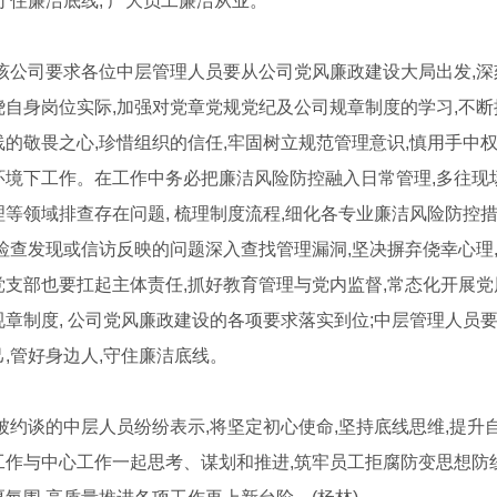
守住廉洁底线, 广大员工廉洁从业。
浆水回收装置
喷淋设备
? ? 该公司要求各位中层管理人员要从公司党风廉政建设大局出发
绕自身岗位实际,加强对党章党规党纪及公司规章制度的学习,不断
线的敬畏之心,珍惜组织的信任,牢固树立规范管理意识,慎用手中权
环境下工作。在工作中务必把廉洁风险防控融入日常管理,多往现场
等领域排查存在问题, 梳理制度流程,细化各专业廉洁风险防控措
检查发现或信访反映的问题深入查找管理漏洞,坚决摒弃侥幸心理,
党支部也要扛起主体责任,抓好教育管理与党内监督,常态化开展党
章制度, 公司党风廉政建设的各项要求落实到位;中层管理人员要
,管好身边人,守住廉洁底线。
? ? 被约谈的中层人员纷纷表示,将坚定初心使命,坚持底线思维,
工作与中心工作一起思考、谋划和推进,筑牢员工拒腐防变思想防
机生产厂家
河南龙门洗车机生产厂家
除