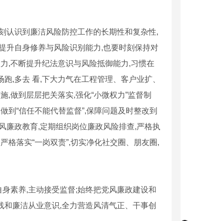
废气处理设备
,深刻认识到廉洁风险防控工作的长期性和复杂性,
提升自身修养与风险识别能力,也要时刻保持对
力,不断提升纪法意识与风险抵御能力,习惯在
跑,多去 看,下大力气在工程管理、客户业扩、
施,做到层层把关落实,强化“小微权力”监督制
做到“信任不能代替监督”,保障问题及时整改到
风廉政教育,定期组织岗位廉政风险排查,严格执
严格落实“一岗双责”,切实净化社交圈、朋友圈,
提升自身素养,主动接受监督;始终把党风廉政建设和
线和廉洁从业意识,全力营造风清气正、干事创
尘器