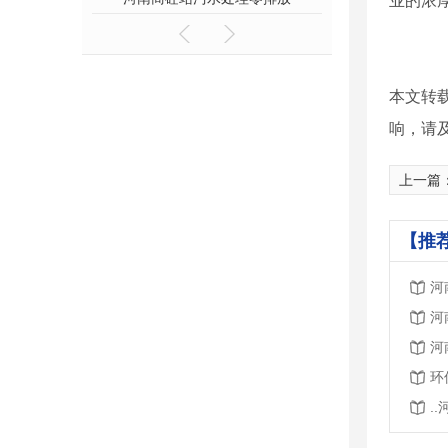
业的浓厚
本文转
响，请
上一篇
【推
河
河
河
环
.