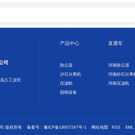
产品中心
直通车
公司
除尘器
河南除尘器
沙石分离机
河南砂石分离
吴占工业区
压滤机
河南压滤机
脱销设备
限公司 版权所有 备案号：
豫ICP备18007247号-1
网站地图
RSS
XML