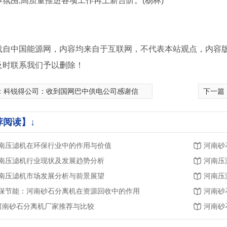
氛围,高质量推进各项工作再上新台阶。(杨林)
载自中国能源网，内容均来自于互联网，不代表本站观点，内容
及时联系我们予以删除！
：
科锐得公司：收到国网巴中供电公司感谢信
下一篇
荐阅读】↓
南压滤机在环保行业中的作用与价值
河南砂
南压滤机行业现状及发展趋势分析
河南压
南压滤机市场发展分析与前景展望
河南压
保节能：河南砂石分离机在资源回收中的作用
河南砂
.河南砂石分离机厂家推荐与比较
河南砂