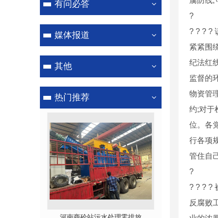
腐防线,
有问必答
?
洗轮机
? ? 
媒体报道
紧紧围
纪法红
其他
监督的
物资管理
热门推荐
约;对于
位。各
行各项规
管住自己
?
? ? 
反腐败
处理零排放
商砼站污水处理零排放
河南沙石分离