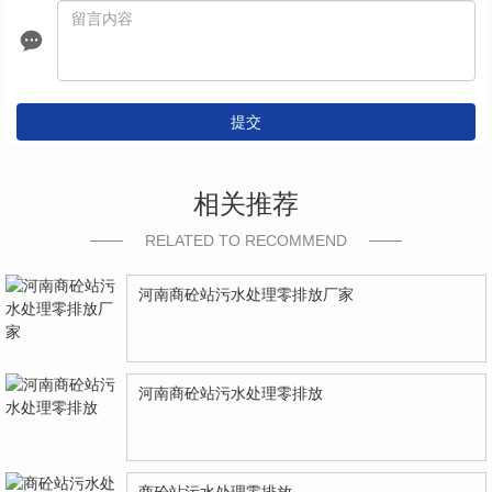
提交
相关推荐
RELATED TO RECOMMEND
河南商砼站污水处理零排放厂家
河南商砼站污水处理零排放