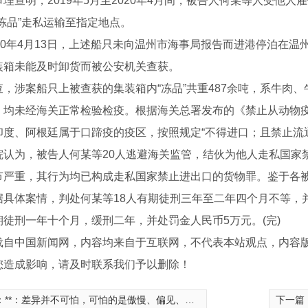
查明，2019年5月至2020年4月间，被告人何某等人受他人
冻品”走私运输至指定地点。
浆水回收装置
喷淋设备
0年4月13日，上述船只未向温州市海事局报告而进港停泊在温
装箱未能及时卸货而被公安机关查获。
涉案船只上被查获的集装箱内“冻品”共重487余吨，系牛肉、
，均未经海关正常检验检疫。根据海关总署发布的《禁止从动物疫
印度、阿根廷属于口蹄疫的疫区，按照规定“不得进口；且禁止流
为，被告人何某等20人逃避海关监管，结伙为他人走私国家
节严重，其行为均已构成走私国家禁止进出口的货物罪。鉴于各
据具体案情，判处何某等18人有期徒刑三年至二年四个月不等，并
期徒刑一年十个月，缓刑二年，并处罚金人民币5万元。(完)
载自中国新闻网，内容均来自于互联网，不代表本站观点，内容
您造成影响，请及时联系我们予以删除！
：
**：差异并不可怕，可怕的是傲慢、偏见、仇视
下一篇
机生产厂家
河南龙门洗车机生产厂家
除