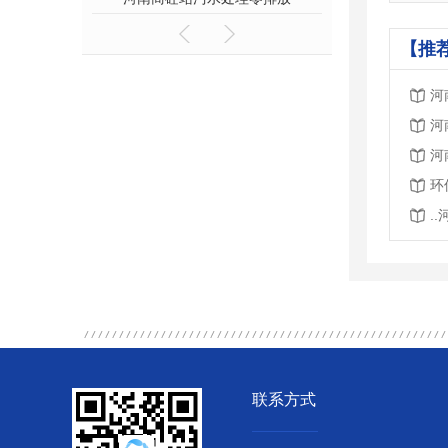
【推
河
河
河
环
.
联系方式