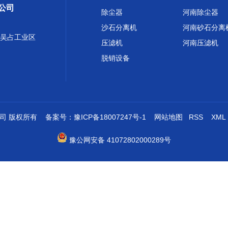
公司
除尘器
河南除尘器
沙石分离机
河南砂石分离
吴占工业区
压滤机
河南压滤机
脱销设备
限公司 版权所有 备案号：
豫ICP备18007247号-1
网站地图
RSS
XML
豫公网安备 41072802000289号