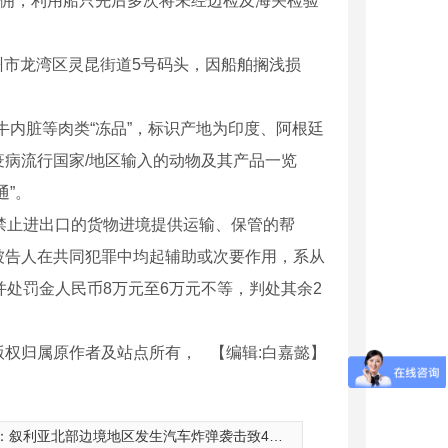
雇佣，利用船只先后多次将未经边检及海关检验
废气处理设备
州市龙湾区灵昆街道5号码头，因船舶搁浅损
牛内脏等肉类“冻品”，标识产地为印度、阿根廷
病流行国家/地区输入的动物及其产品一览
通”。
禁止进出口的货物进境提供运输、保管的帮
被告人在共同犯罪中均起辅助或次要作用，系从
处罚金人民币8万元至6万元不等，判处其余2
版权归属原作者及站点所有，
【编辑:白嘉懿】
：
叙利亚北部边境地区发生汽车炸弹袭击致4死20伤
尘器