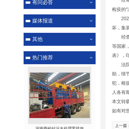
经审理
有问必答
检疫的“
洗轮机
202
媒体报道
坏，集
经查，
其他
等国家
表》，
热门推荐
法院认
助，情
犯，根
人各有
本文转
如有对
上一篇
处理零排放
商砼站污水处理零排放
河南沙石分离